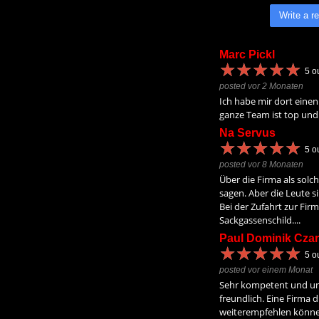
Write a r
Marc Pickl
★
★
★
★
★
★
★
★
★
★
5
ou
posted vor 2 Monaten
Ich habe mir dort einen
ganze Team ist top und 
Na Servus
★
★
★
★
★
★
★
★
★
★
5
ou
posted vor 8 Monaten
Über die Firma als solch
sagen. Aber die Leute s
Bei der Zufahrt zur Firm
Sackgassenschild....
Paul Dominik Czar
★
★
★
★
★
★
★
★
★
★
5
ou
posted vor einem Monat
Sehr kompetent und un
freundlich. Eine Firma d
weiterempfehlen könne