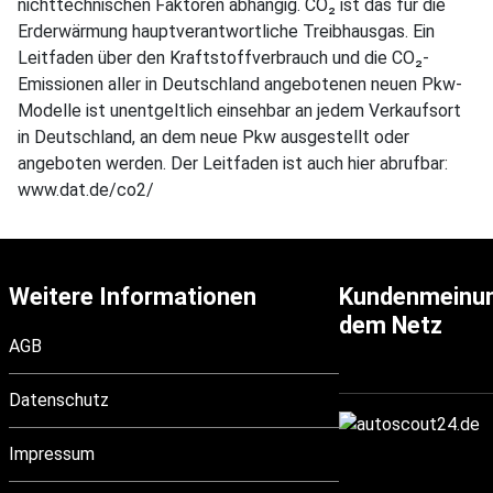
nichttechnischen Faktoren abhängig. CO₂ ist das für die
Erderwärmung hauptverantwortliche Treibhausgas. Ein
Leitfaden über den Kraftstoffverbrauch und die CO₂-
Emissionen aller in Deutschland angebotenen neuen Pkw-
Modelle ist unentgeltlich einsehbar an jedem Verkaufsort
in Deutschland, an dem neue Pkw ausgestellt oder
angeboten werden. Der Leitfaden ist auch hier abrufbar:
www.dat.de/co2/
Weitere Informationen
Kundenmeinu
dem Netz
AGB
Datenschutz
Impressum