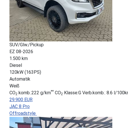
SUV/Glw./Pickup
EZ 08-2026
1.500 km
Diesel
120kW (163PS)
Automatik
Weiß
**
CO
komb.:222 g/km
CO
Klasse:G Verb.komb.: 8.6 l/100
2
2
29.900 EUR
JAC 8 Pro
Offroadstyle