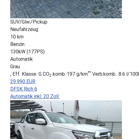
SUV/Glw./Pickup
Neufahrzeug
10 km
Benzin
130kW (177PS)
Automatik
Grau
**
, Eff. Klasse: G CO
komb.:197 g/km
Verb.komb.: 8.6 l/10
2
29.990 EUR
DFSK Rich 6
Automatik inkl. 20 Zoll