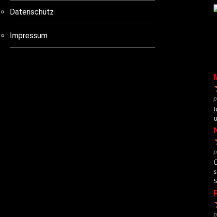
Datenschutz
Impressum
p
I
u
p
Ü
s
S
p