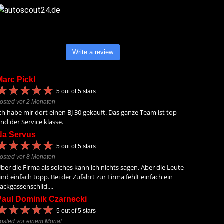
Write a review
Marc Pickl
★
★
★
★
★
★
★
★
★
★
5
out of 5 stars
osted vor 2 Monaten
ch habe mir dort einen BJ 30 gekauft. Das ganze Team ist top
nd der Service klasse.
Na Servus
★
★
★
★
★
★
★
★
★
★
5
out of 5 stars
osted vor 8 Monaten
ber die Firma als solches kann ich nichts sagen. Aber die Leute
ind einfach topp. Bei der Zufahrt zur Firma fehlt einfach ein
ackgassenschild....
Paul Dominik Czarnecki
★
★
★
★
★
★
★
★
★
★
5
out of 5 stars
osted vor einem Monat