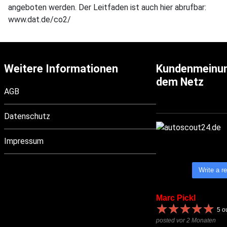
angeboten werden. Der Leitfaden ist auch hier abrufbar:
www.dat.de/co2/
Weitere Informationen
Kundenmeinu
dem Netz
AGB
Datenschutz
Impressum
Write a r
Marc Pickl
★
★
★
★
★
★
★
★
★
★
5
ou
posted vor 2 Monaten