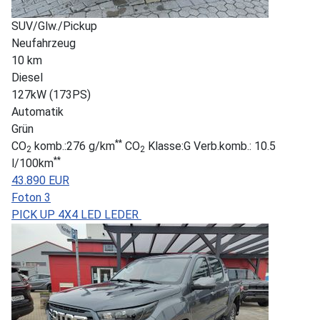
SUV/Glw./Pickup
Neufahrzeug
10 km
Diesel
127kW (173PS)
Automatik
Grün
**
CO
komb.:276 g/km
CO
Klasse:G Verb.komb.: 10.5
2
2
**
l/100km
43.890 EUR
Foton 3
PICK UP 4X4 LED LEDER