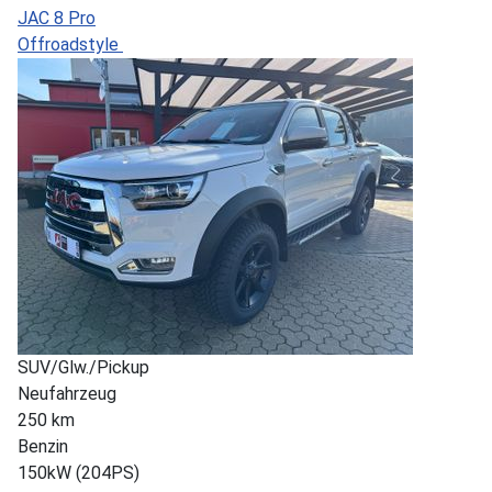
JAC 8 Pro
Offroadstyle
SUV/Glw./Pickup
Neufahrzeug
250 km
Benzin
150kW (204PS)