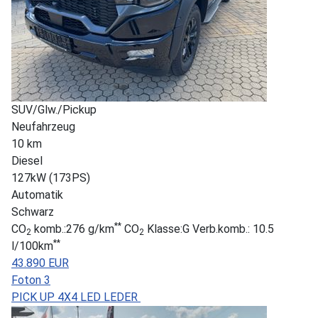
SUV/Glw./Pickup
Neufahrzeug
10 km
Diesel
127kW (173PS)
Automatik
Schwarz
**
CO
komb.:276 g/km
CO
Klasse:G Verb.komb.: 10.5
2
2
**
l/100km
43.890 EUR
Foton 3
PICK UP 4X4 LED LEDER