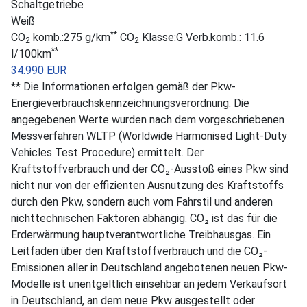
Schaltgetriebe
Weiß
**
CO
komb.:275 g/km
CO
Klasse:G Verb.komb.: 11.6
2
2
**
l/100km
34.990 EUR
** Die Informationen erfolgen gemäß der Pkw-
Energieverbrauchskennzeichnungsverordnung. Die
angegebenen Werte wurden nach dem vorgeschriebenen
Messverfahren WLTP (Worldwide Harmonised Light-Duty
Vehicles Test Procedure) ermittelt. Der
Kraftstoffverbrauch und der CO₂-Ausstoß eines Pkw sind
nicht nur von der effizienten Ausnutzung des Kraftstoffs
durch den Pkw, sondern auch vom Fahrstil und anderen
nichttechnischen Faktoren abhängig. CO₂ ist das für die
Erderwärmung hauptverantwortliche Treibhausgas. Ein
Leitfaden über den Kraftstoffverbrauch und die CO₂-
Emissionen aller in Deutschland angebotenen neuen Pkw-
Modelle ist unentgeltlich einsehbar an jedem Verkaufsort
in Deutschland, an dem neue Pkw ausgestellt oder