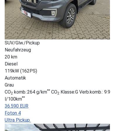
SUV/Glw./Pickup
Neufahrzeug
20 km
Diesel
119kW (162PS)
Automatik
Grau
**
CO
komb.:264 g/km
CO
Klasse:G Verb.komb.: 9.9
2
2
**
l/100km
36.590 EUR
Foton 4
Ultra Pickup