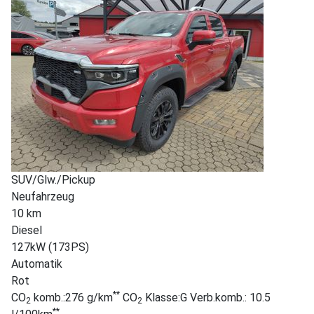
SUV/Glw./Pickup
Neufahrzeug
10 km
Diesel
127kW (173PS)
Automatik
Rot
**
CO
komb.:276 g/km
CO
Klasse:G Verb.komb.: 10.5
2
2
**