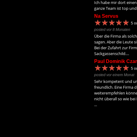
Ich habe mir dort einen
ganze Team ist top und 
Na Servus
★
★
★
★
★
★
★
★
★
★
5
ou
posted vor 8 Monaten
Über die Firma als solch
sagen. Aber die Leute s
Bei der Zufahrt zur Firm
Sackgassenschild....
Paul Dominik Czar
★
★
★
★
★
★
★
★
★
★
5
ou
posted vor einem Monat
Sehr kompetent und un
freundlich. Eine Firma d
weiterempfehlen könne
nicht überall so wie be
...