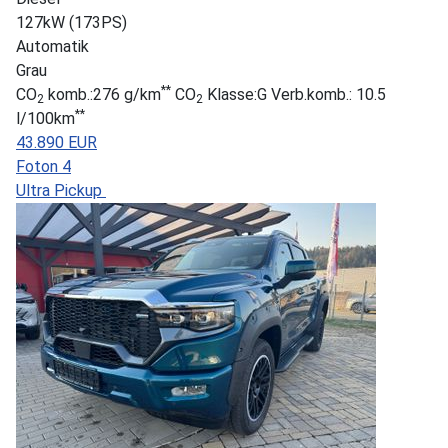
127kW (173PS)
Automatik
Grau
**
CO
komb.:276 g/km
CO
Klasse:G Verb.komb.: 10.5
2
2
**
l/100km
43.890 EUR
Foton 4
Ultra Pickup