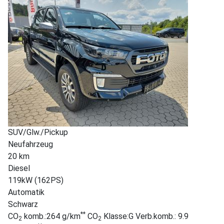
SUV/Glw./Pickup
Neufahrzeug
20 km
Diesel
119kW (162PS)
Automatik
Schwarz
**
CO
komb.:264 g/km
CO
Klasse:G Verb.komb.: 9.9
2
2