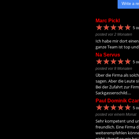
Write a r
Marc Pickl
★
★
★
★
★
★
★
★
★
★
5
ou
posted vor 2 Monaten
Ich habe mir dort einen
ganze Team ist top und 
Na Servus
★
★
★
★
★
★
★
★
★
★
5
ou
posted vor 8 Monaten
Über die Firma als solch
sagen. Aber die Leute s
Bei der Zufahrt zur Firm
Sackgassenschild....
Paul Dominik Czar
★
★
★
★
★
★
★
★
★
★
5
ou
posted vor einem Monat
Sehr kompetent und un
freundlich. Eine Firma d
weiterempfehlen könne
nicht überall so wie be