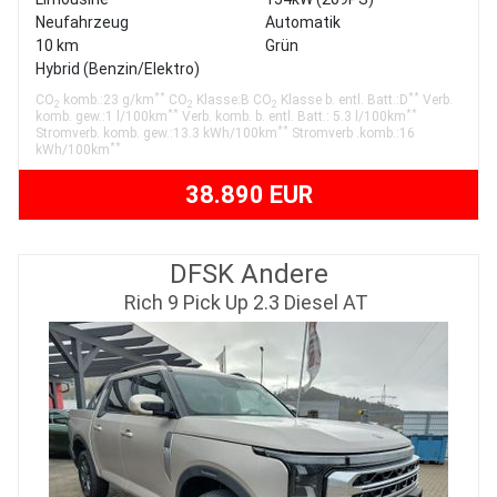
Neufahrzeug
Automatik
10 km
Grün
Hybrid (Benzin/Elektro)
**
**
CO
komb.:23 g/km
CO
Klasse:B CO
Klasse b. entl. Batt.:D
Verb.
2
2
2
**
**
komb. gew.:1 l/100km
Verb. komb. b. entl. Batt.: 5.3 l/100km
**
Stromverb. komb. gew.:13.3 kWh/100km
Stromverb .komb.:16
**
kWh/100km
38.890 EUR
DFSK Andere
Rich 9 Pick Up 2.3 Diesel AT