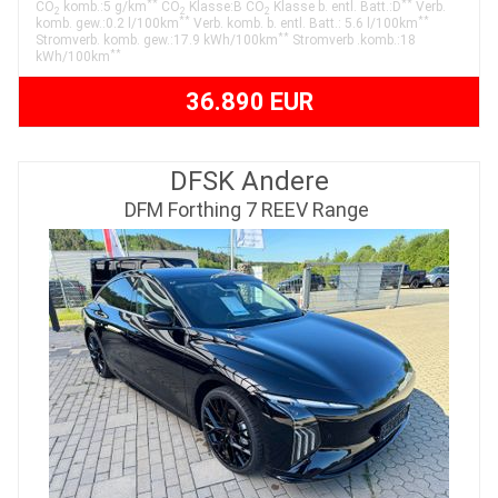
**
**
CO
komb.:5 g/km
CO
Klasse:B CO
Klasse b. entl. Batt.:D
Verb.
2
2
2
**
**
komb. gew.:0.2 l/100km
Verb. komb. b. entl. Batt.: 5.6 l/100km
**
Stromverb. komb. gew.:17.9 kWh/100km
Stromverb .komb.:18
**
kWh/100km
36.890 EUR
DFSK Andere
DFM Forthing 7 REEV Range