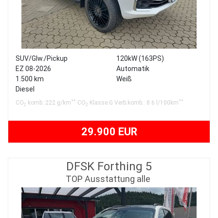
SUV/Glw./Pickup
120kW (163PS)
EZ 08-2026
Automatik
1.500 km
Weiß
Diesel
**
**
CO
komb.:222 g/km
CO
Klasse:G Verb.komb.: 8.6 l/100km
2
2
29.900 EUR
DFSK Forthing 5
TOP Ausstattung alle