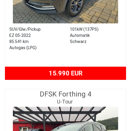
SUV/Glw./Pickup
101kW (137PS)
EZ 05-2022
Automatik
85.541 km
Schwarz
Autogas (LPG)
15.990 EUR
DFSK Forthing 4
U-Tour