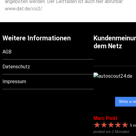
angeboten werden. Der Leitfaden ist auch hier abrufbar:
www.dat.de/co2/
Weitere Informationen
Kundenmeinu
dem Netz
AGB
Datenschutz
Impressum
Write a r
Marc Pickl
★
★
★
★
★
★
★
★
★
★
5
ou
posted vor 2 Monaten