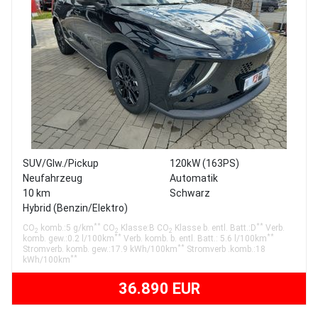
SUV/Glw./Pickup
120kW (163PS)
Neufahrzeug
Automatik
10 km
Schwarz
Hybrid (Benzin/Elektro)
**
**
CO
komb.:5 g/km
CO
Klasse:B CO
Klasse b. entl. Batt.:D
Verb.
2
2
2
**
**
komb. gew.:0.2 l/100km
Verb. komb. b. entl. Batt.: 5.6 l/100km
**
Stromverb. komb. gew.:17.9 kWh/100km
Stromverb .komb.:18
**
kWh/100km
36.890 EUR