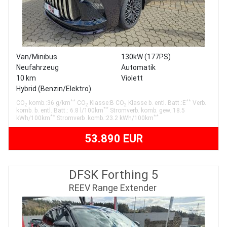
Van/Minibus
130kW (177PS)
Neufahrzeug
Automatik
10 km
Violett
Hybrid (Benzin/Elektro)
**
**
CO
komb.:36 g/km
CO
Klasse:B CO
Klasse b. entl. Batt.:E
Verb.
2
2
2
**
komb. b. entl. Batt.: 6.8 l/100km
Stromverb. komb. gew.:18.5
**
**
kWh/100km
Stromverb .komb.:23.2 kWh/100km
53.890 EUR
DFSK Forthing 5
REEV Range Extender