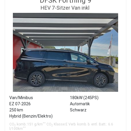
DFSK Forthing 9
HEV 7-Sitzer Van inkl
Van/Minibus
180kW (245PS)
EZ 07-2026
Automatik
250 km
Schwarz
Hybrid (Benzin/Elektro)
**
CO
komb.:151 g/km
CO
Klasse:E Verb. komb. b. entl. Batt.: 6.6
2
2
**
l/100km