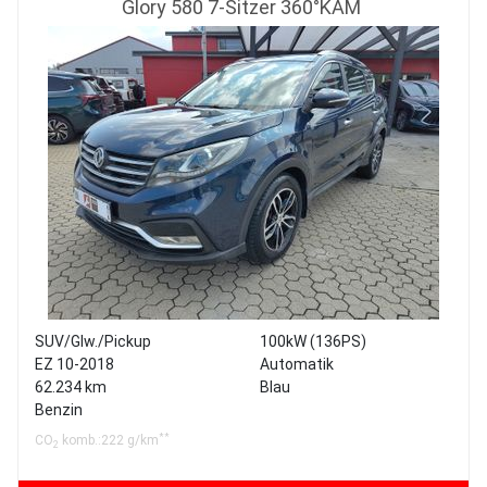
Glory 580 7-Sitzer 360°KAM
SUV/Glw./Pickup
100kW (136PS)
EZ 10-2018
Automatik
62.234 km
Blau
Benzin
**
CO
komb.:222 g/km
2