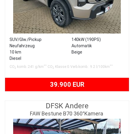
SUV/Glw./Pickup
140kW (190PS)
Neufahrzeug
Automatik
10 km
Beige
Diesel
**
**
CO
komb.:241 g/km
CO
Klasse:G Verb.komb.: 9.2 l/100km
2
2
39.900 EUR
DFSK Andere
FAW Bestune B70 360°Kamera