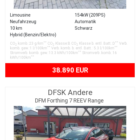
Limousine
154kW (209PS)
Neufahrzeug
Automatik
10 km
Schwarz
Hybrid (Benzin/Elektro)
**
**
CO
komb.:23 g/km
CO
Klasse:B CO
Klasse b. entl. Batt.:D
Verb.
2
2
2
**
**
komb. gew.:1 l/100km
Verb. komb. b. entl. Batt.: 5.3 l/100km
**
Stromverb. komb. gew.:13.3 kWh/100km
Stromverb .komb.:16
**
kWh/100km
38.890 EUR
DFSK Andere
DFM Forthing 7 REEV Range