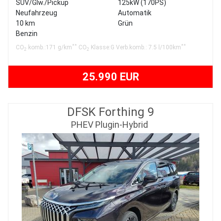
SUV/Glw./Pickup
125kW (170PS)
Neufahrzeug
Automatik
10 km
Grün
Benzin
**
**
CO
komb.:171 g/km
CO
Klasse:G Verb.komb.: 7.5 l/100km
2
2
25.990 EUR
DFSK Forthing 9
PHEV Plugin-Hybrid