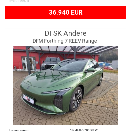
kWh/100km
36.940 EUR
DFSK Andere
DFM Forthing 7 REEV Range
Limousine
154kW (209PS)