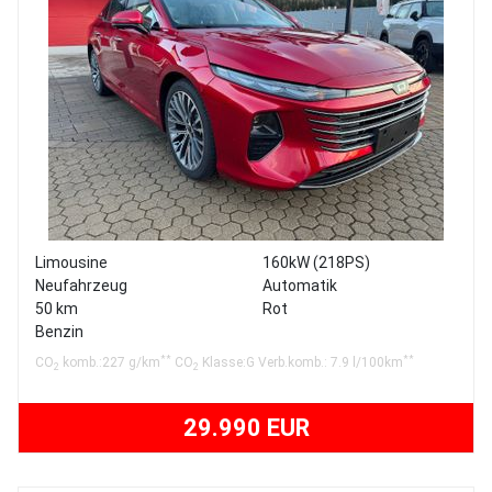
Limousine
160kW (218PS)
Neufahrzeug
Automatik
50 km
Rot
Benzin
**
**
CO
komb.:227 g/km
CO
Klasse:G Verb.komb.: 7.9 l/100km
2
2
29.990 EUR