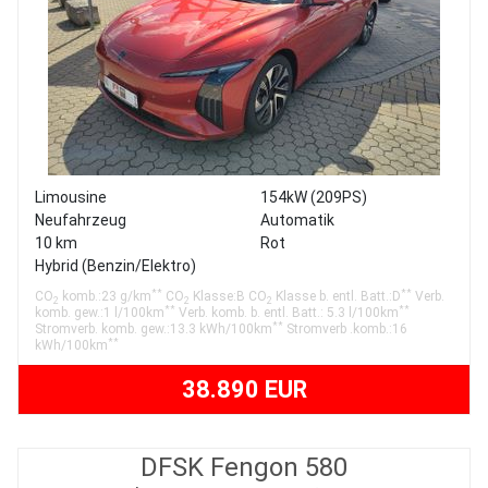
Limousine
154kW (209PS)
Neufahrzeug
Automatik
10 km
Rot
Hybrid (Benzin/Elektro)
**
**
CO
komb.:23 g/km
CO
Klasse:B CO
Klasse b. entl. Batt.:D
Verb.
2
2
2
**
**
komb. gew.:1 l/100km
Verb. komb. b. entl. Batt.: 5.3 l/100km
**
Stromverb. komb. gew.:13.3 kWh/100km
Stromverb .komb.:16
**
kWh/100km
38.890 EUR
DFSK Fengon 580