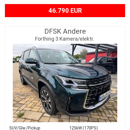
46.790 EUR
DFSK Andere
Forthing 3 Kamera/elektr.
SUV/Glw./Pickup
125kW (170PS)