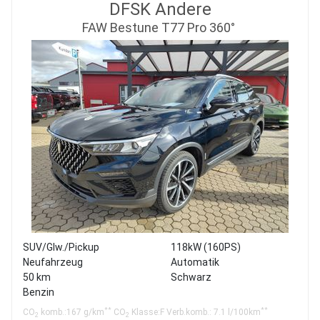
DFSK Andere
FAW Bestune T77 Pro 360°
SUV/Glw./Pickup
118kW (160PS)
Neufahrzeug
Automatik
50 km
Schwarz
Benzin
**
**
CO
komb.:167 g/km
CO
Klasse:F Verb.komb.: 7.1 l/100km
2
2