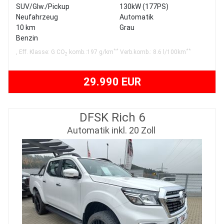
SUV/Glw./Pickup
130kW (177PS)
Neufahrzeug
Automatik
10 km
Grau
Benzin
**
**
, Eff. Klasse: G CO
komb.:197 g/km
Verb.komb.: 8.6 l/100km
2
29.990 EUR
DFSK Rich 6
Automatik inkl. 20 Zoll