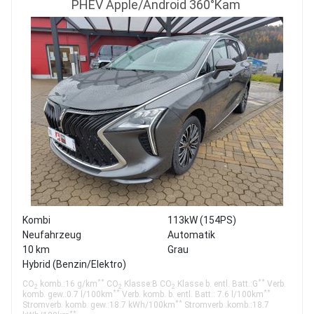
PHEV Apple/Android 360°Kam
Kombi
113kW (154PS)
Neufahrzeug
Automatik
10 km
Grau
Hybrid (Benzin/Elektro)
**
**
CO
komb.:16 g/km
CO
Klasse:B CO
Klasse b. entl. Batt.:G
Verb.
2
2
2
**
**
komb. gew.:0.7 l/100km
Verb. komb. b. entl. Batt.: 7.6 l/100km
**
Stromverb. komb. gew.:18.7 kWh/100km
Stromverb .komb.:18.7
**