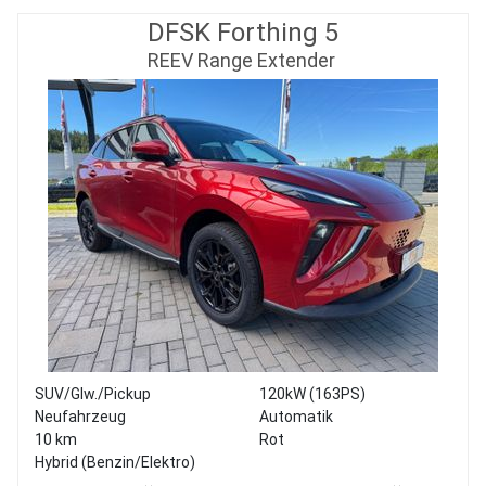
DFSK Forthing 5
REEV Range Extender
SUV/Glw./Pickup
120kW (163PS)
Neufahrzeug
Automatik
10 km
Rot
Hybrid (Benzin/Elektro)