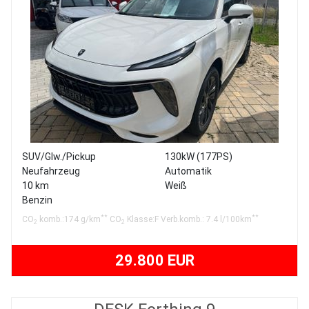
SUV/Glw./Pickup
130kW (177PS)
Neufahrzeug
Automatik
10 km
Weiß
Benzin
**
**
CO
komb.:174 g/km
CO
Klasse:F Verb.komb.: 7.4 l/100km
2
2
29.800 EUR