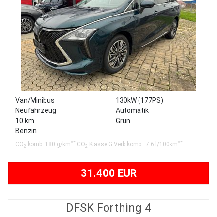
Van/Minibus
130kW (177PS)
Neufahrzeug
Automatik
10 km
Grün
Benzin
**
**
CO
komb.:180 g/km
CO
Klasse:G Verb.komb.: 7.6 l/100km
2
2
31.400 EUR
DFSK Forthing 4