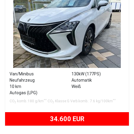
Van/Minibus
130kW (177PS)
Neufahrzeug
Automatik
10 km
Weiß
Autogas (LPG)
**
**
CO
komb.:180 g/km
CO
Klasse:G Verb.komb.: 7.6 kg/100km
2
2
34.600 EUR