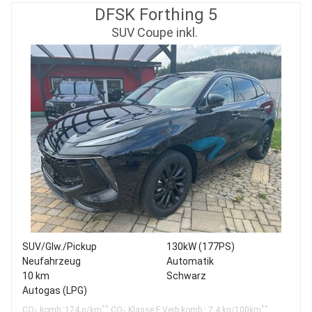
DFSK Forthing 5
SUV Coupe inkl.
SUV/Glw./Pickup
130kW (177PS)
Neufahrzeug
Automatik
10 km
Schwarz
Autogas (LPG)
**
**
CO
komb.:174 g/km
CO
Klasse:F Verb.komb.: 7.4 kg/100km