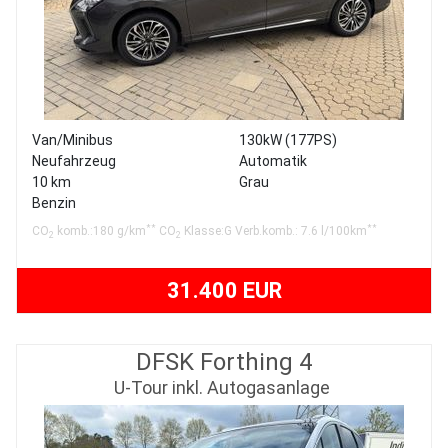
Van/Minibus
130kW (177PS)
Neufahrzeug
Automatik
10 km
Grau
Benzin
**
**
CO
komb.:180 g/km
CO
Klasse:G Verb.komb.: 7.6 l/100km
2
2
31.400 EUR
DFSK Forthing 4
U-Tour inkl. Autogasanlage