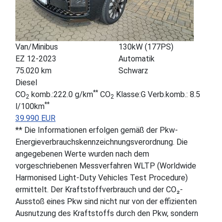
Van/Minibus
130kW (177PS)
EZ 12-2023
Automatik
75.020 km
Schwarz
Diesel
**
CO
komb.:222.0 g/km
CO
Klasse:G Verb.komb.: 8.5
2
2
**
l/100km
39.990 EUR
** Die Informationen erfolgen gemäß der Pkw-
Energieverbrauchskennzeichnungsverordnung. Die
angegebenen Werte wurden nach dem
vorgeschriebenen Messverfahren WLTP (Worldwide
Harmonised Light-Duty Vehicles Test Procedure)
ermittelt. Der Kraftstoffverbrauch und der CO₂-
Ausstoß eines Pkw sind nicht nur von der effizienten
Ausnutzung des Kraftstoffs durch den Pkw, sondern