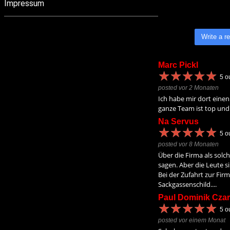
Impressum
Write a r
Marc Pickl
★
★
★
★
★
★
★
★
★
★
5
ou
posted vor 2 Monaten
Ich habe mir dort einen
ganze Team ist top und 
Na Servus
★
★
★
★
★
★
★
★
★
★
5
ou
posted vor 8 Monaten
Über die Firma als solch
sagen. Aber die Leute s
Bei der Zufahrt zur Firm
Sackgassenschild....
Paul Dominik Czar
★
★
★
★
★
★
★
★
★
★
5
ou
posted vor einem Monat