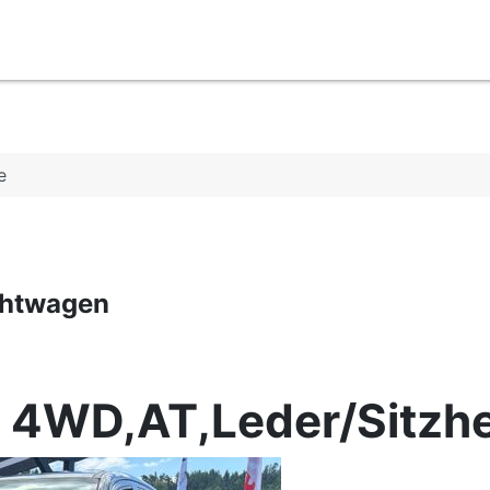
e
chtwagen
up 4WD,AT,Leder/Sitzh