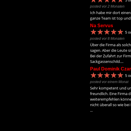
5
ou
posted vor 2 Monaten
Ich habe mir dort einen
ganze Team ist top und 
Na Servus
★
★
★
★
★
★
★
★
★
★
5
ou
posted vor 8 Monaten
Über die Firma als solch
sagen. Aber die Leute s
Bei der Zufahrt zur Firm
Sackgassenschild....
Paul Dominik Czar
★
★
★
★
★
★
★
★
★
★
5
ou
posted vor einem Monat
Sehr kompetent und un
freundlich. Eine Firma d
weiterempfehlen könne
nicht überall so wie be
...