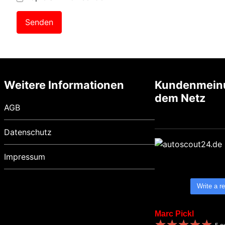
Weitere Informationen
Kundenmein
dem Netz
AGB
Datenschutz
Impressum
Write a r
Marc Pickl
★
★
★
★
★
★
★
★
★
★