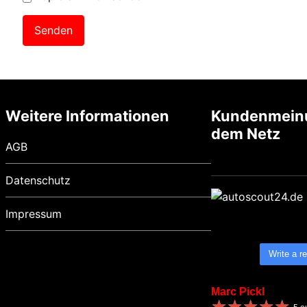
Weitere Informationen
Kundenmein
dem Netz
AGB
Datenschutz
Impressum
Write a r
Marc Pickl
★
★
★
★
★
★
★
★
★
★