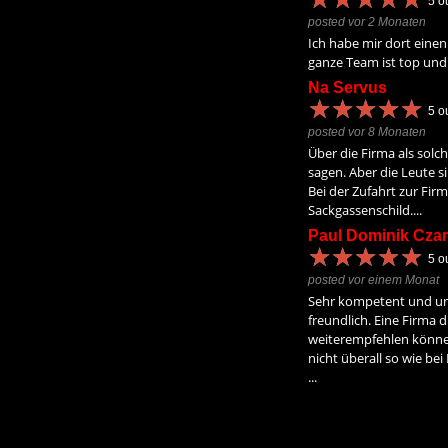
5
ou
posted vor 2 Monaten
Ich habe mir dort einen
ganze Team ist top und 
Na Servus
★
★
★
★
★
★
★
★
★
★
5
ou
posted vor 8 Monaten
Über die Firma als solch
sagen. Aber die Leute s
Bei der Zufahrt zur Firm
Sackgassenschild....
Paul Dominik Czar
★
★
★
★
★
★
★
★
★
★
5
ou
posted vor einem Monat
Sehr kompetent und un
freundlich. Eine Firma d
weiterempfehlen könne
nicht überall so wie be
...