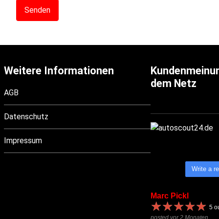
Weitere Informationen
Kundenmeinu
dem Netz
AGB
Datenschutz
Impressum
Write a r
Marc Pickl
★
★
★
★
★
★
★
★
★
★
5
ou
posted vor 2 Monaten