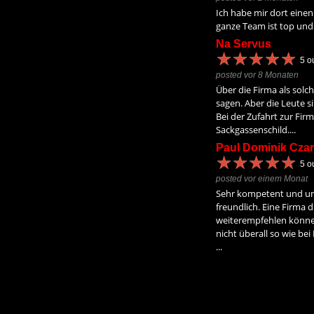
Ich habe mir dort einen
ganze Team ist top und 
Na Servus
★
★
★
★
★
★
★
★
★
★
5
ou
posted vor 8 Monaten
Über die Firma als solch
sagen. Aber die Leute s
Bei der Zufahrt zur Firm
Sackgassenschild....
Paul Dominik Czar
★
★
★
★
★
★
★
★
★
★
5
ou
posted vor einem Monat
Sehr kompetent und un
freundlich. Eine Firma d
weiterempfehlen könne
nicht überall so wie be
...