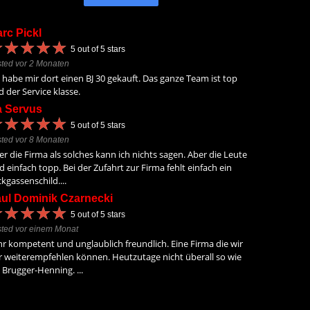
rc Pickl
★
★
★
★
★
★
★
★
★
★
5
out of 5 stars
ted vor 2 Monaten
 habe mir dort einen BJ 30 gekauft. Das ganze Team ist top
 der Service klasse.
 Servus
★
★
★
★
★
★
★
★
★
★
5
out of 5 stars
ted vor 8 Monaten
r die Firma als solches kann ich nichts sagen. Aber die Leute
d einfach topp. Bei der Zufahrt zur Firma fehlt einfach ein
kgassenschild....
ul Dominik Czarnecki
★
★
★
★
★
★
★
★
★
★
5
out of 5 stars
ted vor einem Monat
r kompetent und unglaublich freundlich. Eine Firma die wir
r weiterempfehlen können. Heutzutage nicht überall so wie
 Brugger-Henning. ...