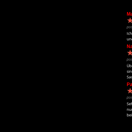
Ma
pos
Ich
und
Na
pos
Übe
sin
Sac
Pa
pos
Seh
nu
bei