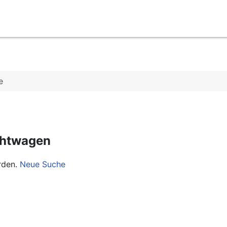
e
chtwagen
rden.
Neue Suche