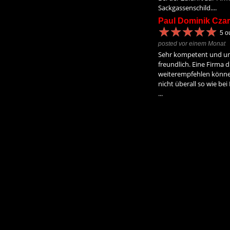
Sackgassenschild....
Paul Dominik Czar
★
★
★
★
★
★
★
★
★
★
5
ou
posted vor einem Monat
Sehr kompetent und un
freundlich. Eine Firma d
weiterempfehlen könne
nicht überall so wie be
...