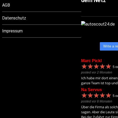
dem Netz
AGB
Datenschutz
Impressum
Write a r
Marc Pickl
★
★
★
★
★
★
★
★
★
★
5
ou
posted vor 2 Monaten
Ich habe mir dort einen
ganze Team ist top und 
Na Servus
★
★
★
★
★
★
★
★
★
★
5
ou
posted vor 8 Monaten
Über die Firma als solch
sagen. Aber die Leute s
Bei der Zufahrt zur Firm