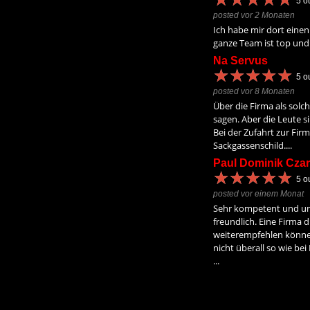
5
ou
posted vor 2 Monaten
Ich habe mir dort einen
ganze Team ist top und 
Na Servus
★
★
★
★
★
★
★
★
★
★
5
ou
posted vor 8 Monaten
Über die Firma als solch
sagen. Aber die Leute s
Bei der Zufahrt zur Firm
Sackgassenschild....
Paul Dominik Czar
★
★
★
★
★
★
★
★
★
★
5
ou
posted vor einem Monat
Sehr kompetent und un
freundlich. Eine Firma d
weiterempfehlen könne
nicht überall so wie be
...