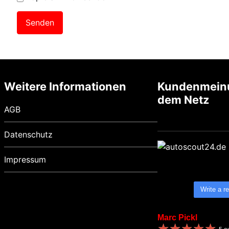
Weitere Informationen
Kundenmein
dem Netz
AGB
Datenschutz
Impressum
Write a r
Marc Pickl
★
★
★
★
★
★
★
★
★
★