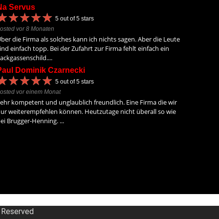
Na Servus
★
★
★
★
★
★
★
★
★
★
5
out of 5 stars
osted vor 8 Monaten
ber die Firma als solches kann ich nichts sagen. Aber die Leute
ind einfach topp. Bei der Zufahrt zur Firma fehlt einfach ein
ackgassenschild....
Paul Dominik Czarnecki
★
★
★
★
★
★
★
★
★
★
5
out of 5 stars
osted vor einem Monat
ehr kompetent und unglaublich freundlich. Eine Firma die wir
ur weiterempfehlen können. Heutzutage nicht überall so wie
ei Brugger-Henning. ...
s Reserved