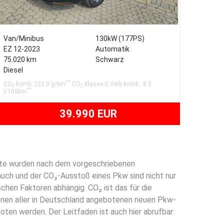
Van/Minibus
130kW (177PS)
EZ 12-2023
Automatik
75.020 km
Schwarz
Diesel
**
CO
komb.:222.0 g/km
CO
Klasse:G Verb.komb.: 8.5
2
2
**
l/100km
39.990 EUR
rte wurden nach dem vorgeschriebenen
uch und der CO₂-Ausstoß eines Pkw sind nicht nur
chen Faktoren abhängig. CO₂ ist das für die
onen aller in Deutschland angebotenen neuen Pkw-
ten werden. Der Leitfaden ist auch hier abrufbar: