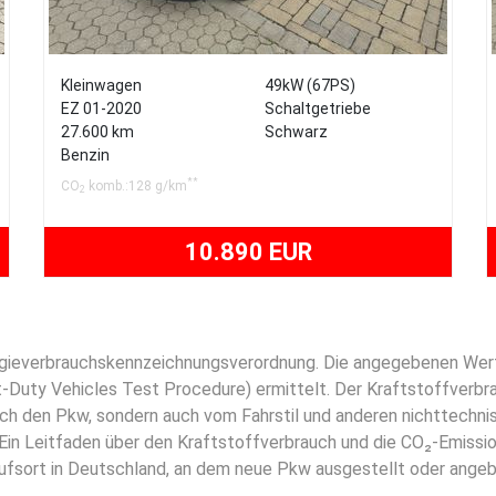
Kleinwagen
49kW (67PS)
EZ 01-2020
Schaltgetriebe
27.600 km
Schwarz
Benzin
**
CO
komb.:128 g/km
2
10.890 EUR
rgieverbrauchskennzeichnungsverordnung. Die angegebenen We
uty Vehicles Test Procedure) ermittelt. Der Kraftstoffverbra
ch den Pkw, sondern auch vom Fahrstil und anderen nichttechnis
Ein Leitfaden über den Kraftstoffverbrauch und die CO₂-Emissi
ufsort in Deutschland, an dem neue Pkw ausgestellt oder angebo