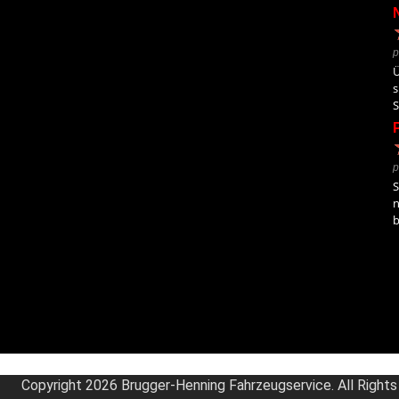
p
Ü
s
S
p
S
n
b
Copyright 2026 Brugger-Henning Fahrzeugservice. All Right