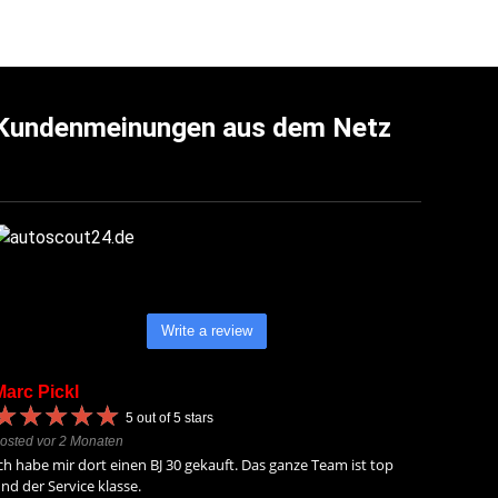
Kundenmeinungen aus dem Netz
Write a review
Marc Pickl
★
★
★
★
★
★
★
★
★
★
5
out of 5 stars
osted vor 2 Monaten
ch habe mir dort einen BJ 30 gekauft. Das ganze Team ist top
nd der Service klasse.