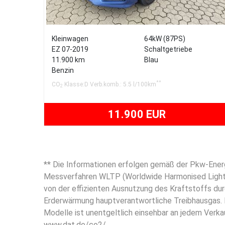
Kleinwagen
64kW (87PS)
EZ 07-2019
Schaltgetriebe
11.900 km
Blau
Benzin
**
CO
Klasse:D Verb.komb.: 5.5 l/100km
2
11.900 EUR
** Die Informationen erfolgen gemäß der Pkw-Ene
Messverfahren WLTP (Worldwide Harmonised Light-D
von der effizienten Ausnutzung des Kraftstoffs dur
Erderwärmung hauptverantwortliche Treibhausgas. 
Modelle ist unentgeltlich einsehbar an jedem Verka
www.dat.de/co2/