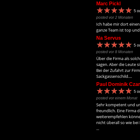
Marc Pickl
★
★
★
★
★
★
★
★
★
★
5
ou
posted vor 2 Monaten
Ich habe mir dort einen
ganze Team ist top und 
Na Servus
★
★
★
★
★
★
★
★
★
★
5
ou
posted vor 8 Monaten
Über die Firma als solch
sagen. Aber die Leute s
Bei der Zufahrt zur Firm
Sackgassenschild....
Paul Dominik Czar
★
★
★
★
★
★
★
★
★
★
5
ou
posted vor einem Monat
Sehr kompetent und un
freundlich. Eine Firma d
weiterempfehlen könne
nicht überall so wie be
...