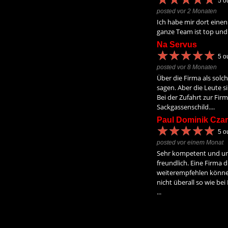
5
ou
posted vor 2 Monaten
Ich habe mir dort einen
ganze Team ist top und 
Na Servus
★
★
★
★
★
★
★
★
★
★
5
ou
posted vor 8 Monaten
Über die Firma als solch
sagen. Aber die Leute s
Bei der Zufahrt zur Firm
Sackgassenschild....
Paul Dominik Czar
★
★
★
★
★
★
★
★
★
★
5
ou
posted vor einem Monat
Sehr kompetent und un
freundlich. Eine Firma d
weiterempfehlen könne
nicht überall so wie be
...