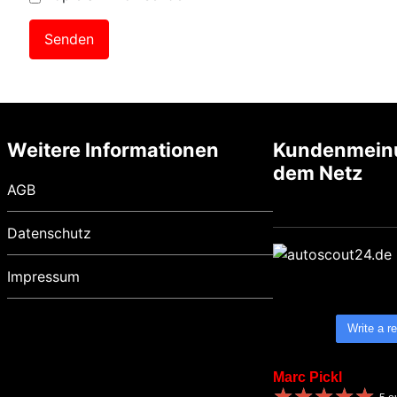
Weitere Informationen
Kundenmein
dem Netz
AGB
Datenschutz
Impressum
Write a r
Marc Pickl
★
★
★
★
★
★
★
★
★
★